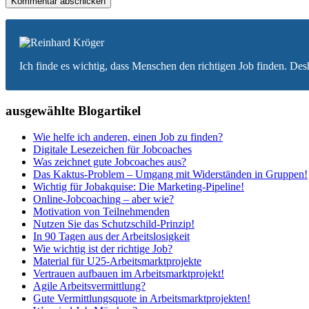
Ich finde es wichtig, dass Menschen den richtigen Job finden. Des
ausgewählte Blogartikel
Wie helfe ich anderen, einen Job zu finden?
Digitale Lesezeichen für Jobcoaches
Was zeichnet gute Jobcoaches aus?
Das Kaktus-Problem – Umgang mit Widerständen in Gruppen!
Wichtig für Jobakquise: Die Marketing-Pipeline!
Online-Jobcoaching – aber wie?
Motivation von Teilnehmenden
Nutzen Sie das Schutzschild-Prinzip!
In 90 Tagen aus der Arbeitslosigkeit
Wie wichtig ist der richtige Job?
Material für U25-Arbeitsmarktprojekte
Vertrauen aufbauen im Arbeitsmarktprojekt!
Agile Arbeitsvermittlung?
Gute Vermittlungsquote in Arbeitsmarktprojekten!