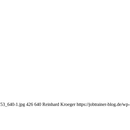
5353_640-1.jpg
426
640
Reinhard Kroeger
https://jobtrainer-blog.de/w