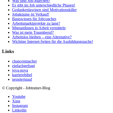
Was sind Job-Märchen?
Es gibt im Job unterschiedliche Phasen!
Gedankenlawinen sind Motivationskiller
Jobakquise ist Verkauf!
Basiswissen für Jobcoaches
Arbeitsmarktprojekte zu lang?
MigrantInnen in Arbeit vermitteln
Was ist mein Traumberuf?
Arbeitslos bleiben – eine Alternative?
Wichtige Internet-Seiten für die Ausbildungssuche!
Links
chancenmacher
einfachgefragt
jova-nova
karrierebibel
neugierigauf
© Copyright - Jobtrainer-Blog
Youtube
Xing
Instagram
Linkedin