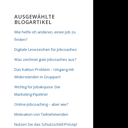
AUSGEWÄHLTE
BLOGARTIKEL
Wie helfe ich anderen, einen Job zu
finden?
Digitale Lesezeichen für Jobcoaches
Was zeichnet gute Jobcoaches aus?
Das Kaktus-Problem – Umgang mit
Widerständen in Gruppen!
Wichtig für Jobakquise: Die
Marketing-Pipeline!
Online-Jobcoaching – aber wie?
Motivation von Teilnehmenden
Nutzen Sie das Schutzschild-Prinzip!