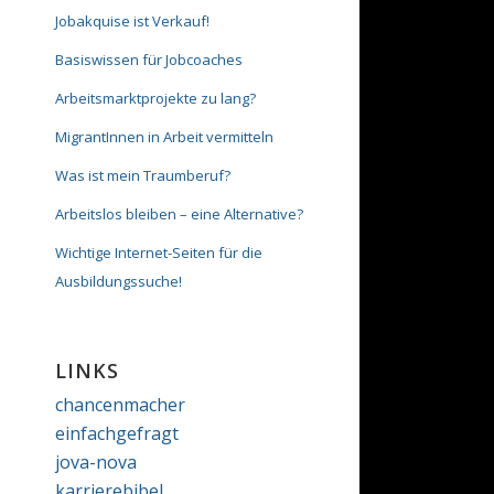
Jobakquise ist Verkauf!
Basiswissen für Jobcoaches
Arbeitsmarktprojekte zu lang?
MigrantInnen in Arbeit vermitteln
Was ist mein Traumberuf?
Arbeitslos bleiben – eine Alternative?
Wichtige Internet-Seiten für die
Ausbildungssuche!
LINKS
chancenmacher
einfachgefragt
jova-nova
karrierebibel