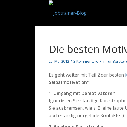
Die besten Moti
/
/
25. Mai 2012
3 Kommentare
in
für Berater
Es geht weiter mit Teil 2 der besten
Selbstmotivation“
:
1. Umgang mit Demotivatoren
Ignorieren Sie ständige Katastrophen
Sie ausbremsen, wie z. B. eine laut
auch ständig nörgelnde Kontakte:-).
2. Belohnen Sie sich selbst