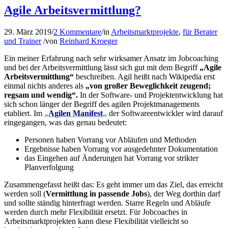
Agile Arbeitsvermittlung?
29. März 2019
/
2 Kommentare
/
in
Arbeitsmarktprojekte
,
für Berater
und Trainer
/
von
Reinhard Kroeger
Ein meiner Erfahrung nach sehr wirksamer Ansatz im Jobcoaching
und bei der Arbeitsvermittlung lässt sich gut mit dem Begriff
„Agile
Arbeitsvermittlung“
beschreiben. Agil heißt nach Wikipedia erst
einmal nichts anderes als
„
von großer Beweglichkeit zeugend;
regsam und wendig“.
In der Software- und Projektentwicklung hat
sich schon länger der Begriff des agilen Projektmanagements
etabliert. Im
„
Agilen Manifest
„
der Softwareentwickler wird darauf
eingegangen, was das genau bedeutet:
Personen haben Vorrang vor Abläufen und Methoden
Ergebnisse haben Vorrang vor ausgedehnter Dokumentation
das Eingehen auf Änderungen hat Vorrang vor strikter
Planverfolgung
Zusammengefasst heißt das: Es geht immer um das Ziel, das erreicht
werden soll (
Vermittlung in passende Jobs
), der Weg dorthin darf
und sollte ständig hinterfragt werden. Starre Regeln und Abläufe
werden durch mehr Flexibilität ersetzt. Für Jobcoaches in
Arbeitsmarktprojekten kann diese Flexibilität vielleicht so