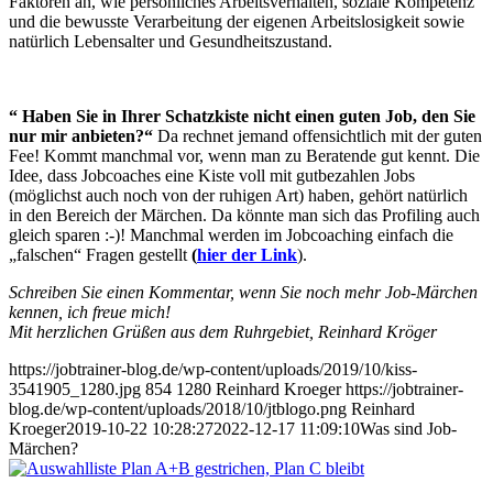
Faktoren an, wie persönliches Arbeitsverhalten, soziale Kompetenz
und die bewusste Verarbeitung der eigenen Arbeitslosigkeit sowie
natürlich Lebensalter und Gesundheitszustand.
“ Haben Sie in Ihrer Schatzkiste nicht einen guten Job, den Sie
nur mir anbieten?“
Da rechnet jemand offensichtlich mit der guten
Fee! Kommt manchmal vor, wenn man zu Beratende gut kennt. Die
Idee, dass Jobcoaches eine Kiste voll mit gutbezahlen Jobs
(möglichst auch noch von der ruhigen Art) haben, gehört natürlich
in den Bereich der Märchen. Da könnte man sich das Profiling auch
gleich sparen :-)! Manchmal werden im Jobcoaching einfach die
„falschen“ Fragen gestellt
(
hier der Link
).
Schreiben Sie einen Kommentar, wenn Sie noch mehr Job-Märchen
kennen, ich freue mich!
Mit herzlichen Grüßen aus dem Ruhrgebiet, Reinhard Kröger
https://jobtrainer-blog.de/wp-content/uploads/2019/10/kiss-
3541905_1280.jpg
854
1280
Reinhard Kroeger
https://jobtrainer-
blog.de/wp-content/uploads/2018/10/jtblogo.png
Reinhard
Kroeger
2019-10-22 10:28:27
2022-12-17 11:09:10
Was sind Job-
Märchen?