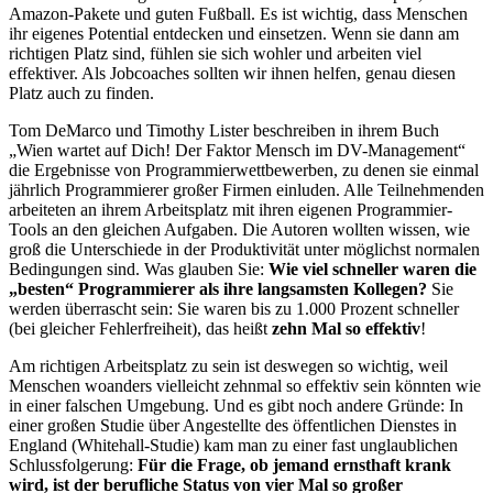
Amazon-Pakete und guten Fußball. Es ist wichtig, dass Menschen
ihr eigenes Potential entdecken und einsetzen. Wenn sie dann am
richtigen Platz sind, fühlen sie sich wohler und arbeiten viel
effektiver. Als Jobcoaches sollten wir ihnen helfen, genau diesen
Platz auch zu finden.
Tom DeMarco und Timothy Lister beschreiben in ihrem Buch
„Wien wartet auf Dich! Der Faktor Mensch im DV-Management“
die Ergebnisse von Programmierwettbewerben, zu denen sie einmal
jährlich Programmierer großer Firmen einluden. Alle Teilnehmenden
arbeiteten an ihrem Arbeitsplatz mit ihren eigenen Programmier-
Tools an den gleichen Aufgaben. Die Autoren wollten wissen, wie
groß die Unterschiede in der Produktivität unter möglichst normalen
Bedingungen sind. Was glauben Sie:
Wie viel schneller waren die
„besten“ Programmierer als ihre langsamsten Kollegen?
Sie
werden überrascht sein: Sie waren bis zu 1.000 Prozent schneller
(bei gleicher Fehlerfreiheit), das heißt
zehn Mal so effektiv
!
Am richtigen Arbeitsplatz zu sein ist deswegen so wichtig, weil
Menschen woanders vielleicht zehnmal so effektiv sein könnten wie
in einer falschen Umgebung. Und es gibt noch andere Gründe: In
einer großen Studie über Angestellte des öffentlichen Dienstes in
England (Whitehall-Studie) kam man zu einer fast unglaublichen
Schlussfolgerung:
Für die Frage, ob jemand ernsthaft krank
wird, ist der berufliche Status von vier Mal so großer