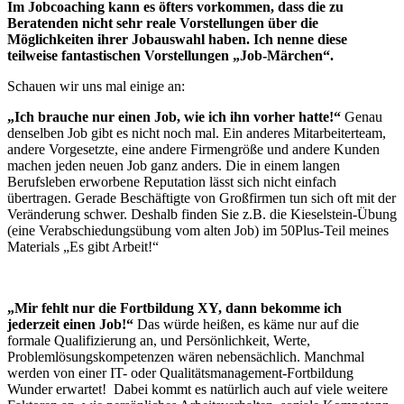
Im Jobcoaching kann es öfters vorkommen, dass die zu
Beratenden nicht sehr reale Vorstellungen über die
Möglichkeiten ihrer Jobauswahl haben. Ich nenne diese
teilweise fantastischen Vorstellungen „Job-Märchen“.
Schauen wir uns mal einige an:
„Ich brauche nur einen Job,
wie ich ihn vorher hatte!“
Genau
denselben Job gibt es nicht noch mal. Ein anderes Mitarbeiterteam,
andere Vorgesetzte, eine andere Firmengröße und andere Kunden
machen jeden neuen Job ganz anders. Die in einem langen
Berufsleben erworbene Reputation lässt sich nicht einfach
übertragen. Gerade Beschäftigte von Großfirmen tun sich oft mit der
Veränderung schwer. Deshalb finden Sie z.B. die Kieselstein-Übung
(eine Verabschiedungsübung vom alten Job) im 50Plus-Teil meines
Materials „Es gibt Arbeit!“
„Mir fehlt nur die Fortbildung XY, dann bekomme ich
jederzeit einen Job!“
Das würde heißen, es käme nur auf die
formale Qualifizierung an, und Persönlichkeit, Werte,
Problemlösungskompetenzen wären nebensächlich. Manchmal
werden von einer IT- oder Qualitätsmanagement-Fortbildung
Wunder erwartet! Dabei kommt es natürlich auch auf viele weitere