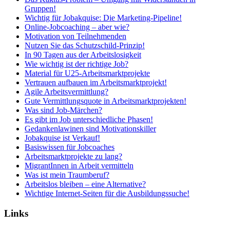
Gruppen!
Wichtig für Jobakquise: Die Marketing-Pipeline!
Online-Jobcoaching – aber wie?
Motivation von Teilnehmenden
Nutzen Sie das Schutzschild-Prinzip!
In 90 Tagen aus der Arbeitslosigkeit
Wie wichtig ist der richtige Job?
Material für U25-Arbeitsmarktprojekte
Vertrauen aufbauen im Arbeitsmarktprojekt!
Agile Arbeitsvermittlung?
Gute Vermittlungsquote in Arbeitsmarktprojekten!
Was sind Job-Märchen?
Es gibt im Job unterschiedliche Phasen!
Gedankenlawinen sind Motivationskiller
Jobakquise ist Verkauf!
Basiswissen für Jobcoaches
Arbeitsmarktprojekte zu lang?
MigrantInnen in Arbeit vermitteln
Was ist mein Traumberuf?
Arbeitslos bleiben – eine Alternative?
Wichtige Internet-Seiten für die Ausbildungssuche!
Links