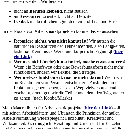
beschrieben werden: Wir beraten
nicht an
Berufen klebend
, nicht statisch
an
Ressourcen
orientiert, nicht an Defiziten
flexibel,
mit beruflichem Querdenken und Trial and Error
In der Praxis von Arbeitsmarktprojekten könnte das so aussehen:
Repariere nichts, was nicht kaputt ist!
Wir nutzen die
natürlichen Ressourcen der Teilnehmenden, also Fähigkeiten,
bisherige Kenntnisse, Werte und körperliche Eignung!
(
hier
ein Link)
Wenn es nicht (mehr) funktioniert, mache etwas anderes!
Wenn ein Berufsweg oder eine Bewerbungsform nicht mehr
funktioniert, ändern wir flexibel die Strategie!
Wenn etwas funktioniert, mache mehr davon!
Wenn wir
an Reaktionen von Personalentscheidern, Ausbildern oder
Praktikumsgebern sehen, dass ein Weg vielversprechend
erscheint, ermutigen wir die Teilnehmenden, den Weg weiter
zu gehen. (nach Kotrba/Miarka)
Mein Materialbuch für Arbeitsmarktprojekte (
hier der Link
) soll
mit seinen Arbeitsblättern und Übungen die Prinzipien der agilen
Arbeitsvermittlung widerspiegeln: Flexibilität, Kreativität und
Wirksamkeit. Es ermöglicht Beratung und Unterricht für Einzelne
und Gruppen mit ganz verschiedenen Voraussetzungen, ist auf die