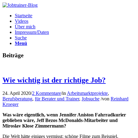
Startseite
Videos
Über mich
Impressum/Daten
Suche
Menü
Beiträge
Wie wichtig ist der richtige Job?
24. April 2020
/
2 Kommentare
/
in
Arbeitsmarktprojekte
,
Berufsberatung
,
für Berater und Trainer
,
Jobsuche
/
von
Reinhard
Kroeger
Was wäre eigentlich, wenn Jennifer Aniston Fahrradkurier
geblieben wäre, Jeff Bezos McDonalds-Mitarbeiter und
Miroslav Klose Zimmermann?
Die Welt hätte einiges vermisst: schöne Filme zum Beispiel,