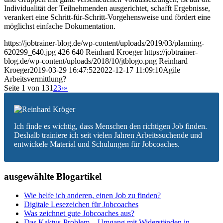
Individualität der Teilnehmenden ausgerichtet, schafft Ergebnisse,
verankert eine Schritt-für-Schritt-Vorgehensweise und fördert eine
möglichst einfache Dokumentation.
https://jobtrainer-blog.de/wp-content/uploads/2019/03/planning-
620299_640.jpg
426
640
Reinhard Kroeger
https://jobtrainer-
blog.de/wp-content/uploads/2018/10/jtblogo.png
Reinhard
Kroeger
2019-03-29 16:47:52
2022-12-17 11:09:10
Agile
Arbeitsvermittlung?
Seite 1 von 13
1
2
3
›
»
Ich finde es wichtig, dass Menschen den richtigen Job finden.
Deshalb trainiere ich seit vielen Jahren Arbeitssuchende und
entwickele Material und Schulungen für Jobcoaches.
ausgewählte Blogartikel
Wie helfe ich anderen, einen Job zu finden?
Digitale Lesezeichen für Jobcoaches
Was zeichnet gute Jobcoaches aus?
Das Kaktus-Problem – Umgang mit Widerständen in