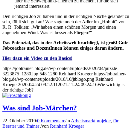
über die Schwerpunkt-Themen zu machen, für die sich
jemand interessiert.
Den richtigen Job zu haben und in der richtigen Nische gelandet zu
sein, fühlt sich gut an! Wie sagte noch der Adler im „Hobbit“ von J.
R. R. Tolkien: „Wir haben einen schönen Morgen und einen
angenehmen Wind. Was ist besser als Fliegen?“
Das Potenzial, das in der Arbeitswelt brachliegt, ist groß! Gute
Jobcoaches und DozentInnen können einiges daran ändern.
Hier dazu ein Video zu den Basics!
https://jobtrainer-blog.de/wp-content/uploads/2020/04/puzzle-
3223875_1280.jpg
548
1280
Reinhard Kroeger
https://jobtrainer-
blog.de/wp-content/uploads/2018/10/jtblogo.png
Reinhard
Kroeger
2020-04-24 09:52:11
2021-11-24 09:24:16
Wie wichtig ist
der richtige Job?
Was sind Job-Märchen?
22. Oktober 2019
/
0 Kommentare
/
in
Arbeitsmarktprojekte
,
für
Berater und Trainer
/
von
Reinhard Kroeger