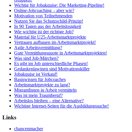
Wichtig für Jobakquise: Die Marketing-Pipeline!
Online-Jobcoaching – aber wie?
Motivation von Teilnehmenden
Nutzen Sie das Schutzschild-Prinzip!
In 90 Tagen aus der Arbeitslosigkeit
Wie wichtig ist der richtige Job?
Material für U25-Arbeitsmarktprojekte
Vertrauen aufbauen im Arbeitsmarktprojekt!
Agile Arbeitsvermittlung?
Gute Vermittlungsquote in Arbeitsmarktprojekten!
Was sind Job-Märchen?
Es gibt im Job unterschiedliche Phasen!
Gedankenlawinen sind Motivationskiller
Jobakquise ist Verkauf!
Basiswissen für Jobcoaches
Arbeitsmarktprojekte zu lang?
MigrantInnen in Arbeit vermitteln
Was ist mein Traumberuf?
Arbeitslos bleiben – eine Alternative?
Wichtige Internet-Seiten für die Ausbildungssuche!
Links
chancenmacher