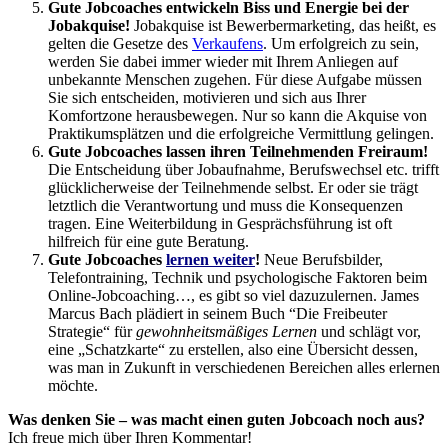
Gute Jobcoaches entwickeln Biss und Energie bei der
Jobakquise!
Jobakquise ist Bewerbermarketing, das heißt, es
gelten die Gesetze des
Verkaufens
. Um erfolgreich zu sein,
werden Sie dabei immer wieder mit Ihrem Anliegen auf
unbekannte Menschen zugehen. Für diese Aufgabe müssen
Sie sich entscheiden, motivieren und sich aus Ihrer
Komfortzone herausbewegen. Nur so kann die Akquise von
Praktikumsplätzen und die erfolgreiche Vermittlung gelingen.
Gute Jobcoaches lassen ihren Teilnehmenden Freiraum!
Die Entscheidung über Jobaufnahme, Berufswechsel etc. trifft
glücklicherweise der Teilnehmende selbst. Er oder sie trägt
letztlich die Verantwortung und muss die Konsequenzen
tragen. Eine Weiterbildung in Gesprächsführung ist oft
hilfreich für eine gute Beratung.
Gute Jobcoaches
lernen weiter
!
Neue Berufsbilder,
Telefontraining, Technik und psychologische Faktoren beim
Online-Jobcoaching…, es gibt so viel dazuzulernen. James
Marcus Bach plädiert in seinem Buch “Die Freibeuter
Strategie“ für
gewohnheitsmäßiges Lernen
und schlägt vor,
eine „Schatzkarte“ zu erstellen, also eine Übersicht dessen,
was man in Zukunft in verschiedenen Bereichen alles erlernen
möchte.
Was denken Sie – was macht einen guten Jobcoach noch aus?
Ich freue mich über Ihren Kommentar!