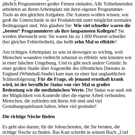
jährlich Programmierer großer Firmen einluden. Alle Teilnehmenden
arbeiteten an ihrem Arbeitsplatz mit ihren eigenen Programmier-
Tools an den gleichen Aufgaben. Die Autoren wollten wissen, wie
groß die Unterschiede in der Produktivität unter möglichst normalen
Bedingungen sind. Was glauben Sie:
Wie viel schneller waren die
„besten“ Programmierer als ihre langsamsten Kollegen?
Sie
werden überrascht sein: Sie waren bis zu 1.000 Prozent schneller
(bei gleicher Fehlerfreiheit), das heißt
zehn Mal so effektiv
!
Am richtigen Arbeitsplatz zu sein ist deswegen so wichtig, weil
Menschen woanders vielleicht zehnmal so effektiv sein könnten wie
in einer falschen Umgebung. Und es gibt noch andere Gründe: In
einer großen Studie über Angestellte des öffentlichen Dienstes in
England (Whitehall-Studie) kam man zu einer fast unglaublichen
Schlussfolgerung:
Für die Frage, ob jemand ernsthaft krank
wird, ist der berufliche Status von vier Mal so großer
Bedeutung wie die medizinischen Werte.
Der Status war stark mit
der Möglichkeit von Kontrolle über die eigene Arbeit verbunden.
Menschen, die zufrieden mit ihrem Job sind und viel
Gestaltungsspielraum haben, leben viel gesünder!
Die richtige Nische finden
Es geht also darum, für die Jobsuchenden, die Sie beraten, die
richtige Nische zu finden. Bas Kast schreibt in seinem Buch „Und