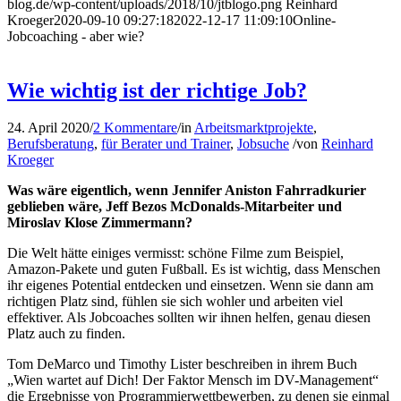
blog.de/wp-content/uploads/2018/10/jtblogo.png
Reinhard
Kroeger
2020-09-10 09:27:18
2022-12-17 11:09:10
Online-
Jobcoaching - aber wie?
Wie wichtig ist der richtige Job?
24. April 2020
/
2 Kommentare
/
in
Arbeitsmarktprojekte
,
Berufsberatung
,
für Berater und Trainer
,
Jobsuche
/
von
Reinhard
Kroeger
Was wäre eigentlich, wenn Jennifer Aniston Fahrradkurier
geblieben wäre, Jeff Bezos McDonalds-Mitarbeiter und
Miroslav Klose Zimmermann?
Die Welt hätte einiges vermisst: schöne Filme zum Beispiel,
Amazon-Pakete und guten Fußball. Es ist wichtig, dass Menschen
ihr eigenes Potential entdecken und einsetzen. Wenn sie dann am
richtigen Platz sind, fühlen sie sich wohler und arbeiten viel
effektiver. Als Jobcoaches sollten wir ihnen helfen, genau diesen
Platz auch zu finden.
Tom DeMarco und Timothy Lister beschreiben in ihrem Buch
„Wien wartet auf Dich! Der Faktor Mensch im DV-Management“
die Ergebnisse von Programmierwettbewerben, zu denen sie einmal