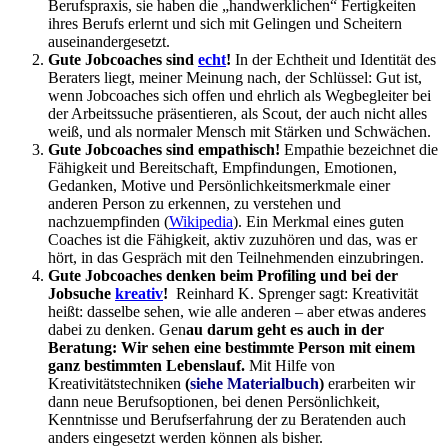
Berufspraxis, sie haben die „handwerklichen“ Fertigkeiten
ihres Berufs erlernt und sich mit Gelingen und Scheitern
auseinandergesetzt.
Gute Jobcoaches sind
echt
!
In der Echtheit und Identität des
Beraters liegt, meiner Meinung nach, der Schlüssel: Gut ist,
wenn Jobcoaches sich offen und ehrlich als Wegbegleiter bei
der Arbeitssuche präsentieren, als Scout, der auch nicht alles
weiß, und als normaler Mensch mit Stärken und Schwächen.
Gute Jobcoaches sind empathisch!
Empathie bezeichnet die
Fähigkeit und Bereitschaft, Empfindungen, Emotionen,
Gedanken, Motive und Persönlichkeitsmerkmale einer
anderen Person zu erkennen, zu verstehen und
nachzuempfinden (
Wikipedia
). Ein Merkmal eines guten
Coaches ist die Fähigkeit, aktiv zuzuhören und das, was er
hört, in das Gespräch mit den Teilnehmenden einzubringen.
Gute Jobcoaches denken beim Profiling und bei der
Jobsuche
kreativ
!
Reinhard K. Sprenger sagt: Kreativität
heißt: dasselbe sehen, wie alle anderen – aber etwas anderes
dabei zu denken. Gen
au darum geht es auch in der
Beratung: Wir sehen eine bestimmte Person mit einem
ganz bestimmten Lebenslauf.
Mit Hilfe von
Kreativitätstechniken
(
siehe Materialbuch
)
erarbeiten wir
dann neue Berufsoptionen, bei denen Persönlichkeit,
Kenntnisse und Berufserfahrung der zu Beratenden auch
anders eingesetzt werden können als bisher.