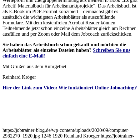
Werteprofil und Zielgruppenermittlung aus meinem E-Book „Es gibt
Arbeit! Materialbuch für Arbeitsmarktprojekte“. Das Arbeitsbuch ist
als E-Book im PDF-Format konzipiert – demnächst gibt es
zusätzlich die wichtigsten Arbeitsblätter als auszufüllende
Formulare. Mit dem kostenfreien Acrobat Reader können
Teilnehmende jetzt schon einzelne Arbeitsblätter gleich am Rechner
ausfüllen und per Zoom oder Mail dem Jobcoach zurückschicken.
Sie haben das Arbeitsbuch schon gekauft und möchten die
Arbeitsblätter als einzelne Dateien haben?
Schreiben Sie uns
einfach eine E-Mail!
Mit Grüßen aus dem Ruhrgebiet
Reinhard Kröger
Hier der Link zum Video: Wie funktioniert Online Joboaching?
https://jobtrainer-blog.de/wp-content/uploads/2020/09/computer-
2982270_1920.jpg
1246
1920
Reinhard Kroeger
https://jobtrainer-