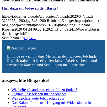
Jobcoaches und DozentInnen können einiges daran ändern.
Hier dazu ein Video zu den Basics!
https://jobtrainer-blog.de/wp-content/uploads/2020/04/puzzle-
3223875_1280.jpg
548
1280
Reinhard Kroeger
https://jobtrainer-
blog.de/wp-content/uploads/2018/10/jtblogo.png
Reinhard
Kroeger
2020-04-24 09:52:11
2021-11-24 09:24:16
Wie wichtig ist
der richtige Job?
Seite 2 von 10
‹
1
2
3
4
›
»
Ich finde es wichtig, dass Menschen den richtigen Job finden.
Deshalb trainiere ich seit vielen Jahren Arbeitssuchende und
entwickele Material und Schulungen für Jobcoaches.
ausgewählte Blogartikel
Wie helfe ich anderen, einen Job zu finden?
Digitale Lesezeichen für Jobcoaches
Was zeichnet gute Jobcoaches aus?
Das Kaktus-Problem – Umgang mit Widerständen in
Gruppen!