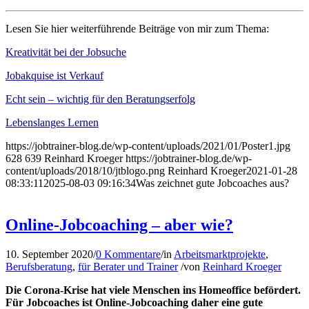
Lesen Sie hier weiterführende Beiträge von mir zum Thema:
Kreativität bei der Jobsuche
Jobakquise ist Verkauf
Echt sein – wichtig für den Beratungserfolg
Lebenslanges Lernen
https://jobtrainer-blog.de/wp-content/uploads/2021/01/Poster1.jpg
628
639
Reinhard Kroeger
https://jobtrainer-blog.de/wp-
content/uploads/2018/10/jtblogo.png
Reinhard Kroeger
2021-01-28
08:33:11
2025-08-03 09:16:34
Was zeichnet gute Jobcoaches aus?
Online-Jobcoaching – aber wie?
10. September 2020
/
0 Kommentare
/
in
Arbeitsmarktprojekte
,
Berufsberatung
,
für Berater und Trainer
/
von
Reinhard Kroeger
Die Corona-Krise hat viele Menschen ins Homeoffice befördert.
Für Jobcoaches ist Online-Jobcoaching daher eine gute