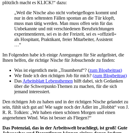
plötzlich macht es KLICK!“ dazu:
„Weil die Nische also nicht vorbeigeflogen kommt und
nur in den seltensten Fällen spontan an die Tür klopft,
muss man tätig werden. Man muss offen sein für das
Unbekannte und mit verschiedenen Berufsrichtungen
experimentieren, sei es in der Freizeit, sei es »offiziell«
als Hospitant, Praktikant, freier Mitarbeiter, Assistent
…“
Im Folgenden habe ich einige Anregungen für Sie aufgelistet, die
Ihnen helfen, die richtige Nische für Jobsuchende zu finden:
Was ist eigentlich mein „Traumberuf“? (
zum Blogbeitrag)
Wie finde ich den richtigen Job für mich?
(zum Blogbeitrag)
Das
Arbeitsblatt Lebensthemen
hilft dabei, sich Gedanken
über die Schwerpunkt-Themen zu machen, für die sich
jemand interessiert.
Den richtigen Job zu haben und in der richtigen Nische gelandet zu
sein, fühlt sich gut an! Wie sagte noch der Adler im „Hobbit“ von J.
R. R. Tolkien: „Wir haben einen schönen Morgen und einen
angenehmen Wind. Was ist besser als Fliegen?“
Das Potenzial, das in der Arbeitswelt brachliegt, ist groß! Gute