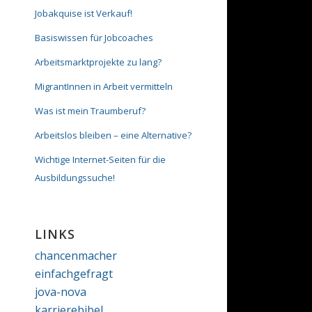
Jobakquise ist Verkauf!
Basiswissen für Jobcoaches
Arbeitsmarktprojekte zu lang?
MigrantInnen in Arbeit vermitteln
Was ist mein Traumberuf?
Arbeitslos bleiben – eine Alternative?
Wichtige Internet-Seiten für die
Ausbildungssuche!
LINKS
chancenmacher
einfachgefragt
jova-nova
karrierebibel