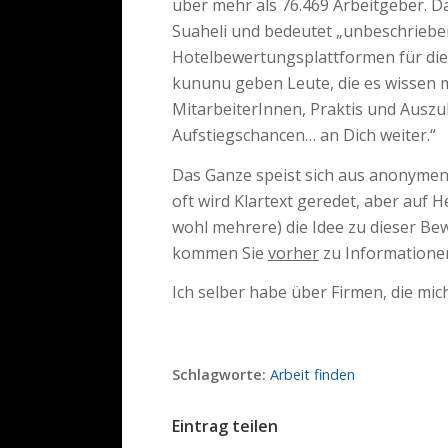
über mehr als 76.469 Arbeitgeber. 
Suaheli und bedeutet „unbeschriebene
Hotelbewertungsplattformen für die 
kununu geben Leute, die es wissen m
MitarbeiterInnen, Praktis und Auszu
Aufstiegschancen… an Dich weiter.“
Das Ganze speist sich aus anonymen
oft wird Klartext geredet, aber auf H
wohl mehrere) die Idee zu dieser Be
kommen Sie
vorher
zu Informationen
Ich selber habe über Firmen, die mic
Schlagworte:
Arbeit finden
Eintrag teilen