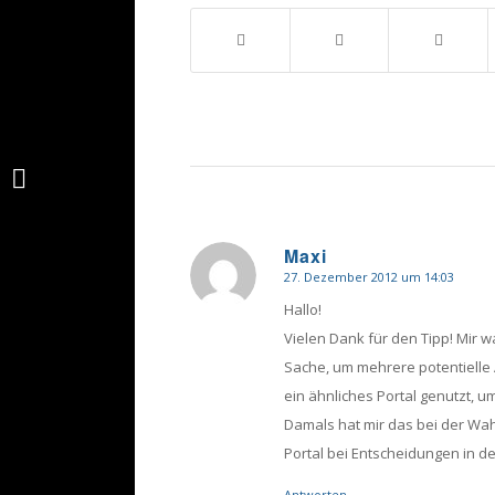
Was ist mein
Traumberuf?
Maxi
27. Dezember 2012 um 14:03
sagte:
Hallo!
Vielen Dank für den Tipp! Mir w
Sache, um mehrere potentielle 
ein ähnliches Portal genutzt,
Damals hat mir das bei der Wa
Portal bei Entscheidungen in de
Antworten