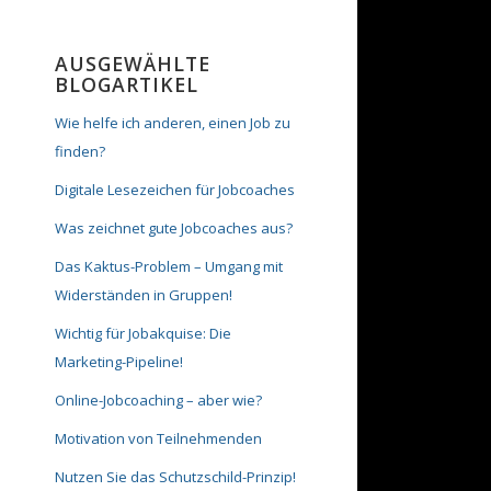
AUSGEWÄHLTE
BLOGARTIKEL
Wie helfe ich anderen, einen Job zu
finden?
Digitale Lesezeichen für Jobcoaches
Was zeichnet gute Jobcoaches aus?
Das Kaktus-Problem – Umgang mit
Widerständen in Gruppen!
Wichtig für Jobakquise: Die
Marketing-Pipeline!
Online-Jobcoaching – aber wie?
Motivation von Teilnehmenden
Nutzen Sie das Schutzschild-Prinzip!