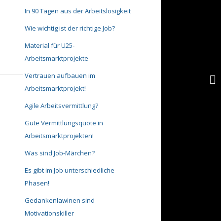
In 90 Tagen aus der Arbeitslosigkeit
Wie wichtig ist der richtige Job?
Material für U25-
Arbeitsmarktprojekte
Vertrauen aufbauen im
Arbeitsmarktprojekt!
Agile Arbeitsvermittlung?
Gute Vermittlungsquote in
Arbeitsmarktprojekten!
Was sind Job-Märchen?
Es gibt im Job unterschiedliche
Phasen!
Gedankenlawinen sind
Motivationskiller