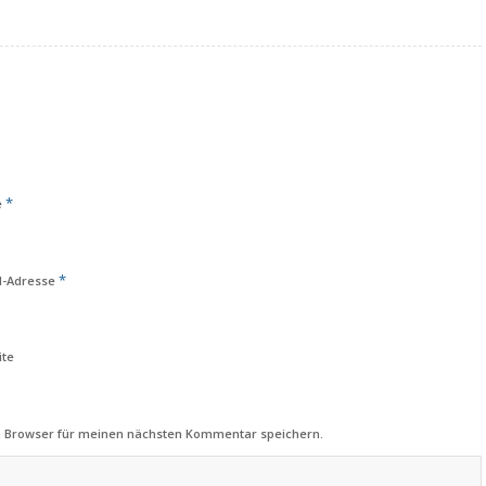
*
e
*
l-Adresse
ite
m Browser für meinen nächsten Kommentar speichern.