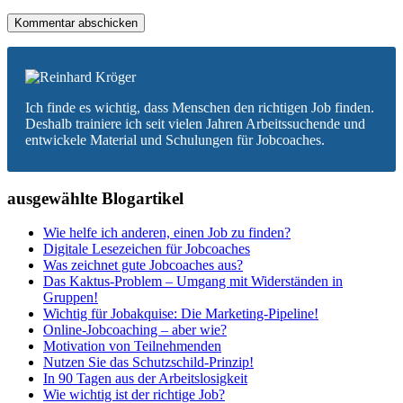
Ich finde es wichtig, dass Menschen den richtigen Job finden.
Deshalb trainiere ich seit vielen Jahren Arbeitssuchende und
entwickele Material und Schulungen für Jobcoaches.
ausgewählte Blogartikel
Wie helfe ich anderen, einen Job zu finden?
Digitale Lesezeichen für Jobcoaches
Was zeichnet gute Jobcoaches aus?
Das Kaktus-Problem – Umgang mit Widerständen in
Gruppen!
Wichtig für Jobakquise: Die Marketing-Pipeline!
Online-Jobcoaching – aber wie?
Motivation von Teilnehmenden
Nutzen Sie das Schutzschild-Prinzip!
In 90 Tagen aus der Arbeitslosigkeit
Wie wichtig ist der richtige Job?