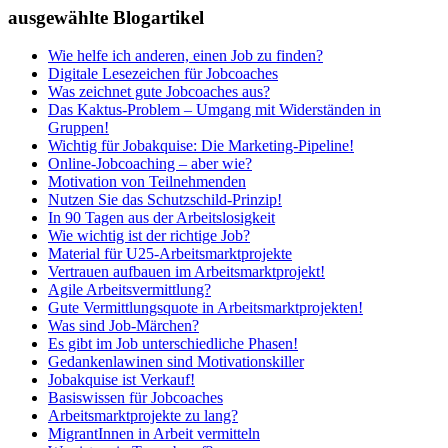
ausgewählte Blogartikel
Wie helfe ich anderen, einen Job zu finden?
Digitale Lesezeichen für Jobcoaches
Was zeichnet gute Jobcoaches aus?
Das Kaktus-Problem – Umgang mit Widerständen in
Gruppen!
Wichtig für Jobakquise: Die Marketing-Pipeline!
Online-Jobcoaching – aber wie?
Motivation von Teilnehmenden
Nutzen Sie das Schutzschild-Prinzip!
In 90 Tagen aus der Arbeitslosigkeit
Wie wichtig ist der richtige Job?
Material für U25-Arbeitsmarktprojekte
Vertrauen aufbauen im Arbeitsmarktprojekt!
Agile Arbeitsvermittlung?
Gute Vermittlungsquote in Arbeitsmarktprojekten!
Was sind Job-Märchen?
Es gibt im Job unterschiedliche Phasen!
Gedankenlawinen sind Motivationskiller
Jobakquise ist Verkauf!
Basiswissen für Jobcoaches
Arbeitsmarktprojekte zu lang?
MigrantInnen in Arbeit vermitteln