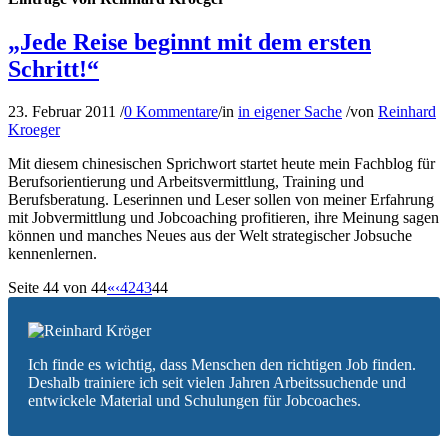
„Jede Reise beginnt mit dem ersten
Schritt!“
23. Februar 2011
/
0 Kommentare
/
in
in eigener Sache
/
von
Reinhard
Kroeger
Mit diesem chinesischen Sprichwort startet heute mein Fachblog für
Berufsorientierung und Arbeitsvermittlung, Training und
Berufsberatung. Leserinnen und Leser sollen von meiner Erfahrung
mit Jobvermittlung und Jobcoaching profitieren, ihre Meinung sagen
können und manches Neues aus der Welt strategischer Jobsuche
kennenlernen.
Seite 44 von 44
«
‹
42
43
44
Ich finde es wichtig, dass Menschen den richtigen Job finden.
Deshalb trainiere ich seit vielen Jahren Arbeitssuchende und
entwickele Material und Schulungen für Jobcoaches.