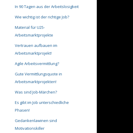
In 90 Tagen aus der Arbeitslosigkeit
Wie wichtig ist der richtige Job?
Material für U25-
Arbeitsmarktprojekte
Vertrauen aufbauen im
Arbeitsmarktprojekt!
Agile Arbeitsvermittlung?
Gute Vermittlungsquote in
Arbeitsmarktprojekten!
Was sind Job-Märchen?
Es gibt im Job unterschiedliche
Phasen!
Gedankenlawinen sind
Motivationskiller