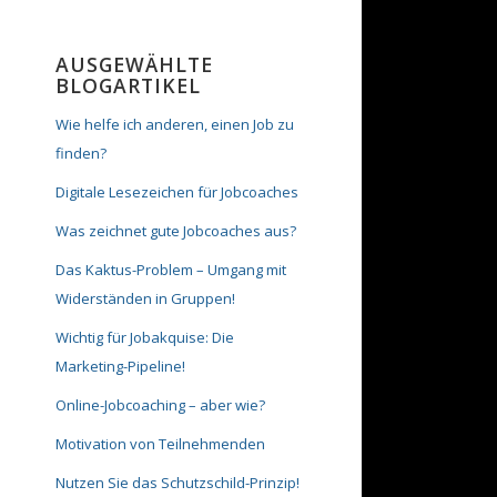
AUSGEWÄHLTE
BLOGARTIKEL
Wie helfe ich anderen, einen Job zu
finden?
Digitale Lesezeichen für Jobcoaches
Was zeichnet gute Jobcoaches aus?
Das Kaktus-Problem – Umgang mit
Widerständen in Gruppen!
Wichtig für Jobakquise: Die
Marketing-Pipeline!
Online-Jobcoaching – aber wie?
Motivation von Teilnehmenden
Nutzen Sie das Schutzschild-Prinzip!