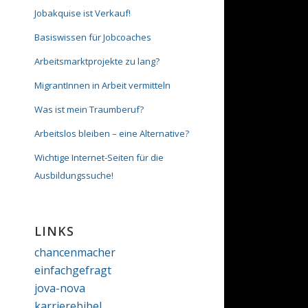
Jobakquise ist Verkauf!
Basiswissen für Jobcoaches
Arbeitsmarktprojekte zu lang?
MigrantInnen in Arbeit vermitteln
Was ist mein Traumberuf?
Arbeitslos bleiben – eine Alternative?
Wichtige Internet-Seiten für die
Ausbildungssuche!
LINKS
chancenmacher
einfachgefragt
jova-nova
karrierebibel